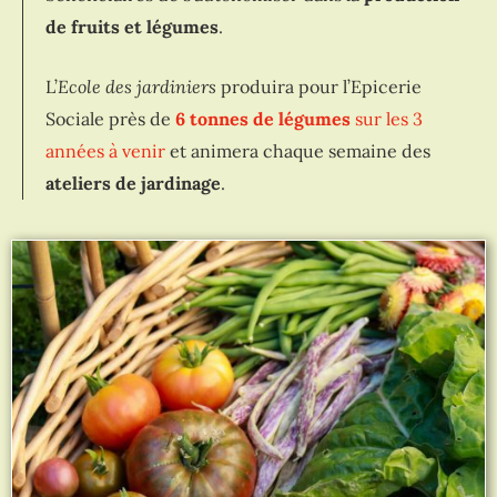
de fruits et légumes
.
L’
Ecole des jardiniers
produira pour l’Epicerie
Sociale près de
6 tonnes de légumes
sur les 3
années à venir
et animera chaque semaine des
ateliers de jardinage
.